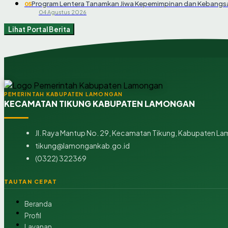
Program Lentera Tanamkan Jiwa Kepemimpinan dan Kebangsa
05
04 Agustus 2026
Lihat Portal Berita
PEMERINTAH KABUPATEN LAMONGAN
KECAMATAN TIKUNG KABUPATEN LAMONGAN
Jl. Raya Mantup No. 29, Kecamatan Tikung, Kabupaten La
tikung@lamongankab.go.id
(0322) 322369
TAUTAN CEPAT
Beranda
Profil
Layanan