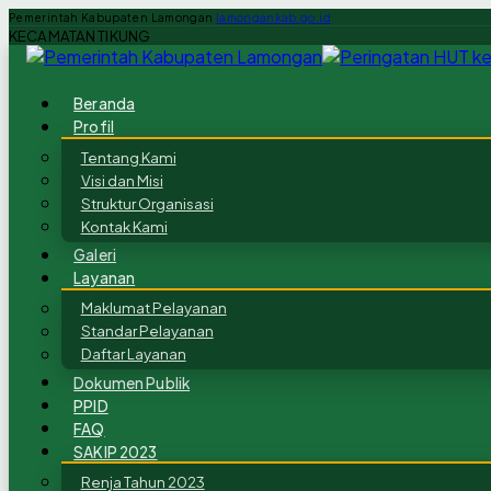
Pemerintah Kabupaten Lamongan
lamongankab.go.id
KECAMATAN TIKUNG
Beranda
Profil
Tentang Kami
Visi dan Misi
Struktur Organisasi
Kontak Kami
Galeri
Layanan
Maklumat Pelayanan
Standar Pelayanan
Daftar Layanan
Dokumen Publik
PPID
FAQ
SAKIP 2023
Renja Tahun 2023