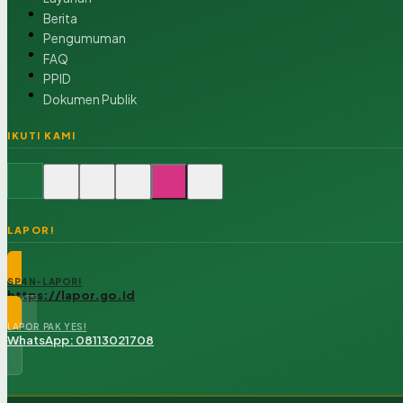
Berita
Pengumuman
FAQ
PPID
Dokumen Publik
IKUTI KAMI
LAPOR!
SP4N-LAPOR!
https://lapor.go.id
LAPOR PAK YES!
WhatsApp: 08113021708