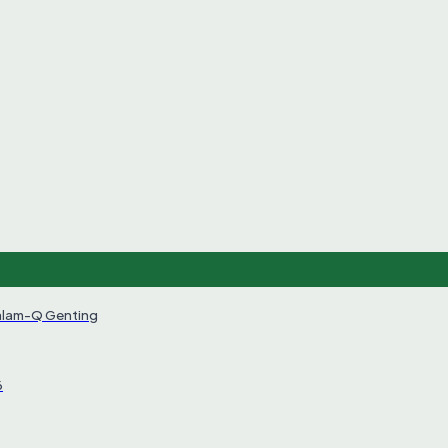
alam-Q Genting
6