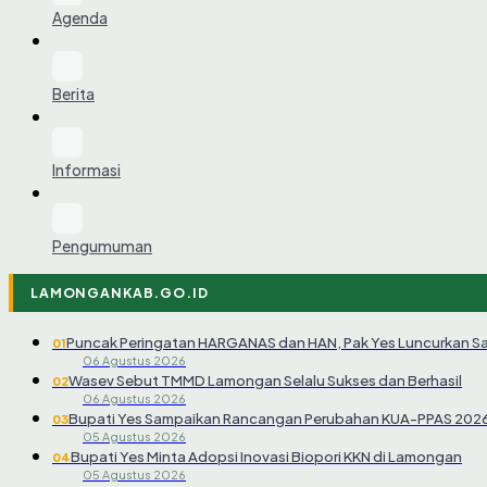
Agenda
Berita
Informasi
Pengumuman
LAMONGANKAB.GO.ID
Puncak Peringatan HARGANAS dan HAN, Pak Yes Luncurkan S
01
06 Agustus 2026
Wasev Sebut TMMD Lamongan Selalu Sukses dan Berhasil
02
06 Agustus 2026
Bupati Yes Sampaikan Rancangan Perubahan KUA-PPAS 202
03
05 Agustus 2026
Bupati Yes Minta Adopsi Inovasi Biopori KKN di Lamongan
04
05 Agustus 2026