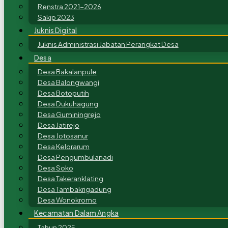
Renstra 2021-2026
Sakip 2023
Juknis Digital
Juknis Administrasi Jabatan Perangkat Desa
Desa
Desa Bakalanpule
Desa Balongwangi
Desa Botoputih
Desa Dukuhagung
Desa Guminingrejo
Desa Jatirejo
Desa Jotosanur
Desa Kelorarum
Desa Pengumbulanadi
Desa Soko
Desa Takeranklating
Desa Tambakrigadung
Desa Wonokromo
Kecamatan Dalam Angka
Tahun 2025