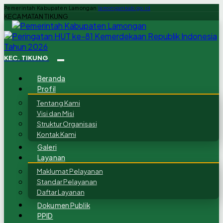
Pemerintah Kabupaten Lamongan
lamongankab.go.id
KECAMATAN TIKUNG
KEC. TIKUNG
Beranda
Profil
Tentang Kami
Visi dan Misi
Struktur Organisasi
Kontak Kami
Galeri
Layanan
Maklumat Pelayanan
Standar Pelayanan
Daftar Layanan
Dokumen Publik
PPID