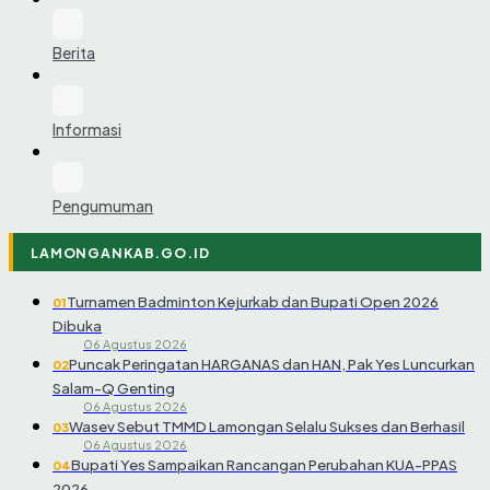
Berita
Informasi
Pengumuman
LAMONGANKAB.GO.ID
Turnamen Badminton Kejurkab dan Bupati Open 2026
01
Dibuka
06 Agustus 2026
Puncak Peringatan HARGANAS dan HAN, Pak Yes Luncurkan
02
Salam-Q Genting
06 Agustus 2026
Wasev Sebut TMMD Lamongan Selalu Sukses dan Berhasil
03
06 Agustus 2026
Bupati Yes Sampaikan Rancangan Perubahan KUA-PPAS
04
2026