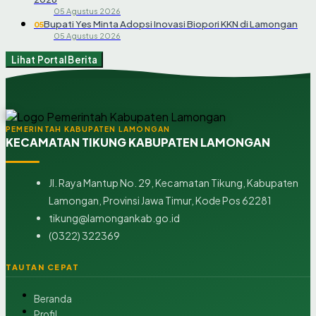
05 Agustus 2026
Bupati Yes Minta Adopsi Inovasi Biopori KKN di Lamongan
05
05 Agustus 2026
Lihat Portal Berita
PEMERINTAH KABUPATEN LAMONGAN
KECAMATAN TIKUNG KABUPATEN LAMONGAN
Jl. Raya Mantup No. 29, Kecamatan Tikung, Kabupaten
Lamongan, Provinsi Jawa Timur, Kode Pos 62281
tikung@lamongankab.go.id
(0322) 322369
TAUTAN CEPAT
Beranda
Profil