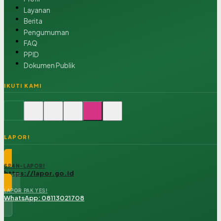
Layanan
Berita
Pengumuman
FAQ
PPID
Dokumen Publik
IKUTI KAMI
LAPOR!
SP4N-LAPOR!
https://lapor.go.id
LAPOR PAK YES!
WhatsApp: 08113021708