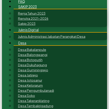
FAQ
SAKIP 2023
Renja Tahun 2023
Renstra 2021-2026
Sakip 2023
Juknis Digital
Juknis Administrasi Jabatan Perangkat Desa
Desa
Desa Bakalanpule
Desa Balongwangi
Desa Botoputih
Desa Dukuhagung
Desa Guminingrejo
Desa Jatirejo
Desa Jotosanur
Desa Kelorarum
Desa Pengumbulanadi
Desa Soko
Desa Takeranklating
Desa Tambakrigadung