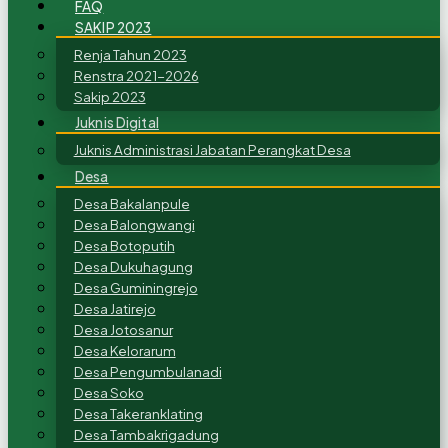
FAQ
SAKIP 2023
Renja Tahun 2023
Renstra 2021-2026
Sakip 2023
Juknis Digital
Juknis Administrasi Jabatan Perangkat Desa
Desa
Desa Bakalanpule
Desa Balongwangi
Desa Botoputih
Desa Dukuhagung
Desa Guminingrejo
Desa Jatirejo
Desa Jotosanur
Desa Kelorarum
Desa Pengumbulanadi
Desa Soko
Desa Takeranklating
Desa Tambakrigadung