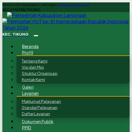
Pemerintah Kabupaten Lamongan
lamongankab.go.id
KECAMATAN TIKUNG
KEC. TIKUNG
Beranda
Profil
Tentang Kami
Visi dan Misi
Struktur Organisasi
Kontak Kami
Galeri
Layanan
Maklumat Pelayanan
Standar Pelayanan
Daftar Layanan
Dokumen Publik
PPID