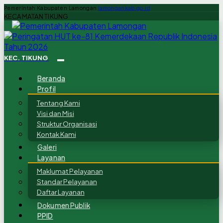
Pemerintah Kabupaten Lamongan
lamongankab.go.id
KECAMATAN TIKUNG
KEC. TIKUNG
Beranda
Profil
Tentang Kami
Visi dan Misi
Struktur Organisasi
Kontak Kami
Galeri
Layanan
Maklumat Pelayanan
Standar Pelayanan
Daftar Layanan
Dokumen Publik
PPID