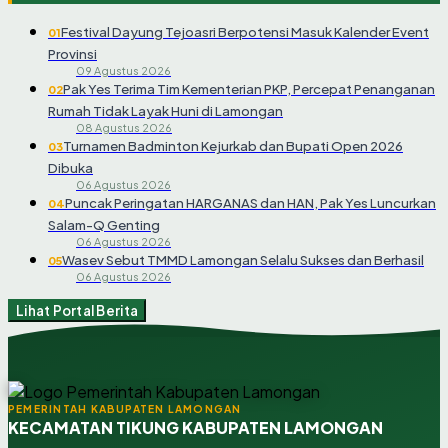
Festival Dayung Tejoasri Berpotensi Masuk Kalender Event
01
Provinsi
09 Agustus 2026
Pak Yes Terima Tim Kementerian PKP, Percepat Penanganan
02
Rumah Tidak Layak Huni di Lamongan
08 Agustus 2026
Turnamen Badminton Kejurkab dan Bupati Open 2026
03
Dibuka
06 Agustus 2026
Puncak Peringatan HARGANAS dan HAN, Pak Yes Luncurkan
04
Salam-Q Genting
06 Agustus 2026
Wasev Sebut TMMD Lamongan Selalu Sukses dan Berhasil
05
06 Agustus 2026
Lihat Portal Berita
PEMERINTAH KABUPATEN LAMONGAN
KECAMATAN TIKUNG KABUPATEN LAMONGAN