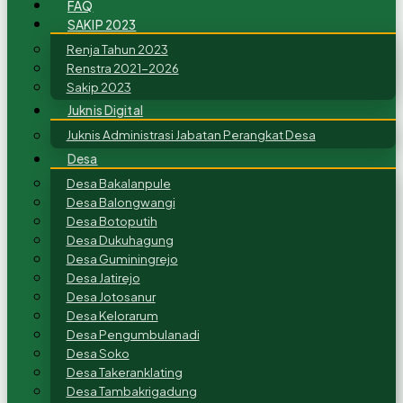
FAQ
SAKIP 2023
Renja Tahun 2023
Renstra 2021-2026
Sakip 2023
Juknis Digital
Juknis Administrasi Jabatan Perangkat Desa
Desa
Desa Bakalanpule
Desa Balongwangi
Desa Botoputih
Desa Dukuhagung
Desa Guminingrejo
Desa Jatirejo
Desa Jotosanur
Desa Kelorarum
Desa Pengumbulanadi
Desa Soko
Desa Takeranklating
Desa Tambakrigadung