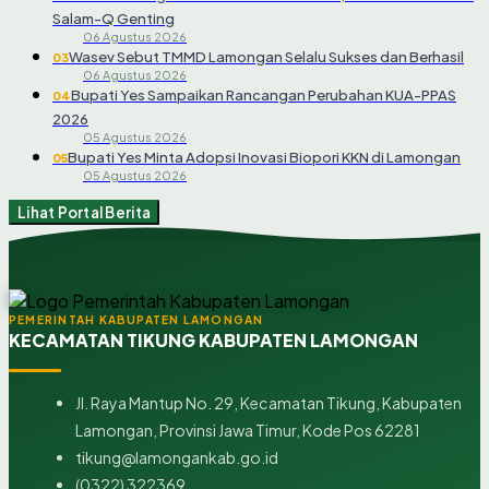
Salam-Q Genting
06 Agustus 2026
Wasev Sebut TMMD Lamongan Selalu Sukses dan Berhasil
03
06 Agustus 2026
Bupati Yes Sampaikan Rancangan Perubahan KUA-PPAS
04
2026
05 Agustus 2026
Bupati Yes Minta Adopsi Inovasi Biopori KKN di Lamongan
05
05 Agustus 2026
Lihat Portal Berita
PEMERINTAH KABUPATEN LAMONGAN
KECAMATAN TIKUNG KABUPATEN LAMONGAN
Jl. Raya Mantup No. 29, Kecamatan Tikung, Kabupaten
Lamongan, Provinsi Jawa Timur, Kode Pos 62281
tikung@lamongankab.go.id
(0322) 322369