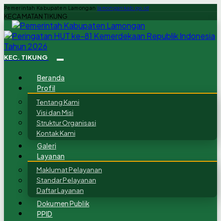
Pemerintah Kabupaten Lamongan
lamongankab.go.id
KECAMATAN TIKUNG
KEC. TIKUNG
Beranda
Profil
Tentang Kami
Visi dan Misi
Struktur Organisasi
Kontak Kami
Galeri
Layanan
Maklumat Pelayanan
Standar Pelayanan
Daftar Layanan
Dokumen Publik
PPID