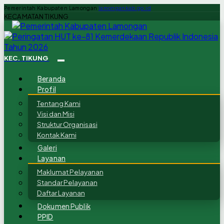
Pemerintah Kabupaten Lamongan
lamongankab.go.id
KECAMATAN TIKUNG
KEC. TIKUNG
Beranda
Profil
Tentang Kami
Visi dan Misi
Struktur Organisasi
Kontak Kami
Galeri
Layanan
Maklumat Pelayanan
Standar Pelayanan
Daftar Layanan
Dokumen Publik
PPID