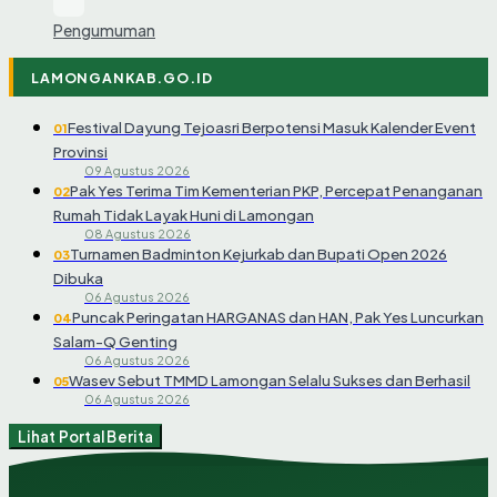
Pengumuman
LAMONGANKAB.GO.ID
Festival Dayung Tejoasri Berpotensi Masuk Kalender Event
01
Provinsi
09 Agustus 2026
Pak Yes Terima Tim Kementerian PKP, Percepat Penanganan
02
Rumah Tidak Layak Huni di Lamongan
08 Agustus 2026
Turnamen Badminton Kejurkab dan Bupati Open 2026
03
Dibuka
06 Agustus 2026
Puncak Peringatan HARGANAS dan HAN, Pak Yes Luncurkan
04
Salam-Q Genting
06 Agustus 2026
Wasev Sebut TMMD Lamongan Selalu Sukses dan Berhasil
05
06 Agustus 2026
Lihat Portal Berita