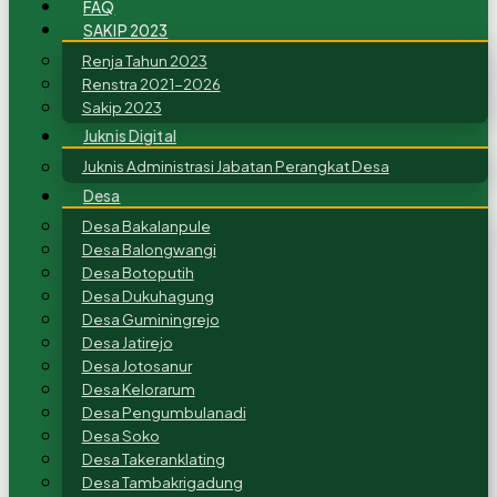
FAQ
SAKIP 2023
Renja Tahun 2023
Renstra 2021-2026
Sakip 2023
Juknis Digital
Juknis Administrasi Jabatan Perangkat Desa
Desa
Desa Bakalanpule
Desa Balongwangi
Desa Botoputih
Desa Dukuhagung
Desa Guminingrejo
Desa Jatirejo
Desa Jotosanur
Desa Kelorarum
Desa Pengumbulanadi
Desa Soko
Desa Takeranklating
Desa Tambakrigadung