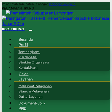
Pemerintah Kabupaten Lamongan
lamongankab.go.id
KECAMATAN TIKUNG
KEC. TIKUNG
Beranda
Profil
Tentang Kami
Visi dan Misi
Struktur Organisasi
Kontak Kami
Galeri
Layanan
Maklumat Pelayanan
Standar Pelayanan
Daftar Layanan
Dokumen Publik
PPID