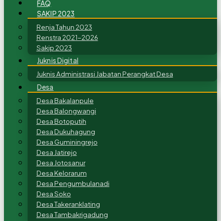
FAQ
SAKIP 2023
Renja Tahun 2023
Renstra 2021-2026
Sakip 2023
Juknis Digital
Juknis Administrasi Jabatan Perangkat Desa
Desa
Desa Bakalanpule
Desa Balongwangi
Desa Botoputih
Desa Dukuhagung
Desa Guminingrejo
Desa Jatirejo
Desa Jotosanur
Desa Kelorarum
Desa Pengumbulanadi
Desa Soko
Desa Takeranklating
Desa Tambakrigadung