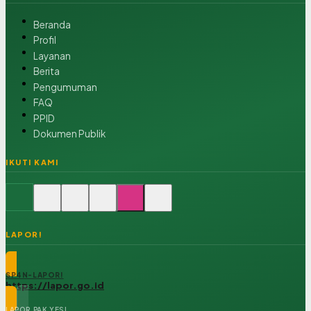
Beranda
Profil
Layanan
Berita
Pengumuman
FAQ
PPID
Dokumen Publik
IKUTI KAMI
LAPOR!
SP4N-LAPOR!
https://lapor.go.id
LAPOR PAK YES!