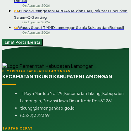
Dibuka
06 Agustus 2026
Puncak Peringatan HARGANAS dan HAN, Pak Yes Luncurkan
04
Salam-Q Genting
06 Agustus 2026
Wasev Sebut TMMD Lamongan Selalu Sukses dan Berhasil
05
06 Agustus 2026
Lihat Portal Berita
PEMERINTAH KABUPATEN LAMONGAN
KECAMATAN TIKUNG KABUPATEN LAMONGAN
Jl. Raya Mantup No. 29, Kecamatan Tikung, Kabupaten
Lamongan, Provinsi Jawa Timur, Kode Pos 62281
tikung@lamongankab.go.id
(0322) 322369
TAUTAN CEPAT