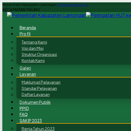
Pemerintah Kabupaten Lamongan
lamongankab.go.id
KECAMATAN TIKUNG
Beranda
Profil
Tentang Kami
Visi dan Misi
Struktur Organisasi
Kontak Kami
Galeri
Layanan
Maklumat Pelayanan
Standar Pelayanan
Daftar Layanan
Dokumen Publik
PPID
FAQ
SAKIP 2023
Renja Tahun 2023