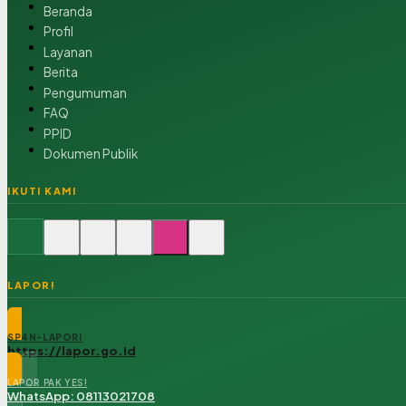
Beranda
Profil
Layanan
Berita
Pengumuman
FAQ
PPID
Dokumen Publik
IKUTI KAMI
LAPOR!
SP4N-LAPOR!
https://lapor.go.id
LAPOR PAK YES!
WhatsApp: 08113021708