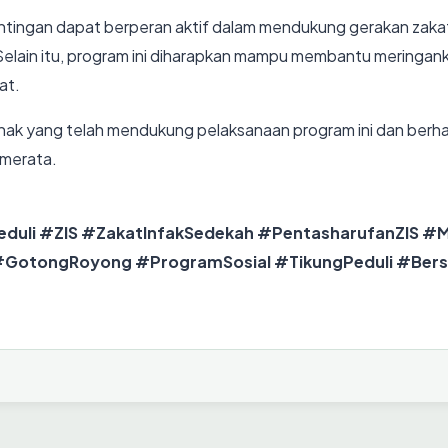
epentingan dapat berperan aktif dalam mendukung gerakan zaka
. Selain itu, program ini diharapkan mampu membantu merin
at.
k yang telah mendukung pelaksanaan program ini dan berharap
 merata.
uli #ZIS #ZakatInfakSedekah #PentasharufanZIS #M
 #GotongRoyong #ProgramSosial #TikungPeduli #B