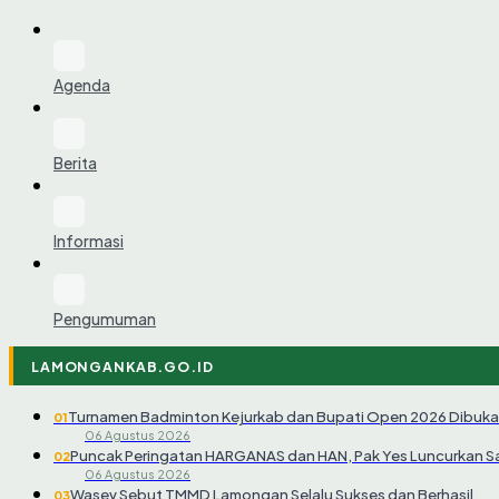
Agenda
Berita
Informasi
Pengumuman
LAMONGANKAB.GO.ID
Turnamen Badminton Kejurkab dan Bupati Open 2026 Dibuka
01
06 Agustus 2026
Puncak Peringatan HARGANAS dan HAN, Pak Yes Luncurkan 
02
06 Agustus 2026
Wasev Sebut TMMD Lamongan Selalu Sukses dan Berhasil
03