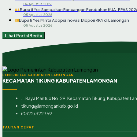
06 Agustus 2026
Bupati Yes Sampaikan Rancangan Perubahan KUA-PPAS 202
04
05 Agustus 2026
Bupati Yes Minta Adopsi Inovasi Biopori KKN di Lamongan
05
05 Agustus 2026
Lihat Portal Berita
PEMERINTAH KABUPATEN LAMONGAN
KECAMATAN TIKUNG KABUPATEN LAMONGAN
Jl. Raya Mantup No. 29, Kecamatan Tikung, Kabupaten La
tikung@lamongankab.go.id
(0322) 322369
TAUTAN CEPAT