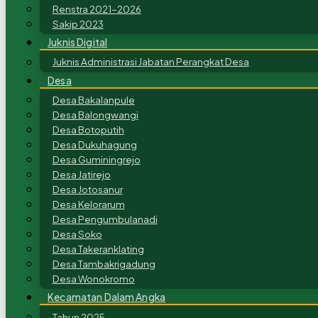
Renstra 2021-2026
Sakip 2023
Juknis Digital
Juknis Administrasi Jabatan Perangkat Desa
Desa
Desa Bakalanpule
Desa Balongwangi
Desa Botoputih
Desa Dukuhagung
Desa Guminingrejo
Desa Jatirejo
Desa Jotosanur
Desa Kelorarum
Desa Pengumbulanadi
Desa Soko
Desa Takeranklating
Desa Tambakrigadung
Desa Wonokromo
Kecamatan Dalam Angka
Tahun 2025